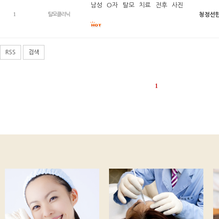
남성 O자 탈모 치료 전후 사진
1
탈모클리닉
청정선
RSS
검색
1