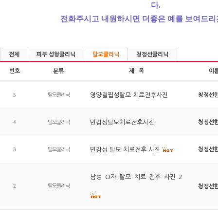
다.
전화주시고 내원하시면 더좋은 예를 보여드리
전체
피부·성형클리닉
탈모클리닉
청정선클리닉
번호
분류
제 목
이
5
영양결핍성탈모 치료전후사진
청정선
탈모클리닉
4
민감성탈모치료전후사진
청정선
탈모클리닉
3
민감성 탈모 치료전후 사진
청정선
탈모클리닉
남성 O자 탈모 치료 전후 사진 2
2
탈모클리닉
청정선