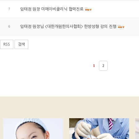
7
임태정 원장 미메이비클리닉 협력진료
6
임태정 원장님 <대한개원한의사협회> 한방성형 강의 진행
RSS
검색
1
2