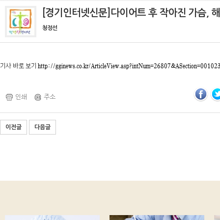
[경기인터넷신문]다이어트 후 작아진 가슴, 
청정선
기사 바로 보기
http://gginews.co.kr/ArticleView.asp?intNum=26807&ASection=00102
인쇄
주소
이전글
다음글