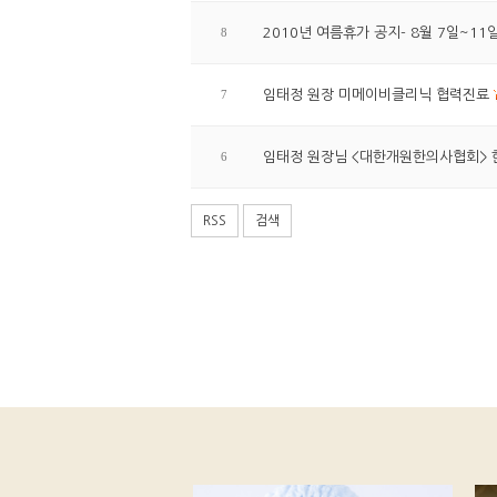
8
2010년 여름휴가 공지- 8월 7일~11
7
임태정 원장 미메이비클리닉 협력진료
6
임태정 원장님 <대한개원한의사협회> 
RSS
검색