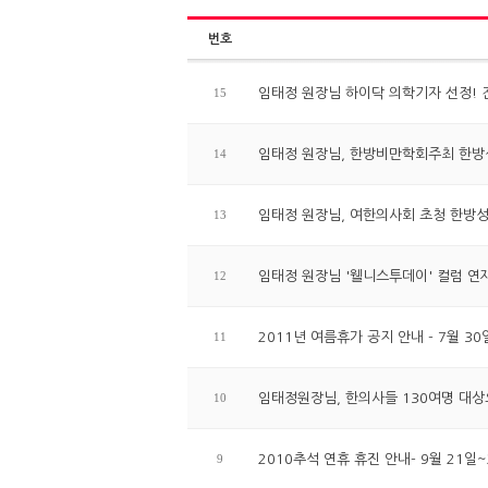
번호
15
임태정 원장님 하이닥 의학기자 선정! 
14
임태정 원장님, 한방비만학회주최 한
13
임태정 원장님, 여한의사회 초청 한방
12
임태정 원장님 '웰니스투데이' 컬럼 연
11
2011년 여름휴가 공지 안내 - 7월 30일
10
임태정원장님, 한의사들 130여명 대
9
2010추석 연휴 휴진 안내- 9월 21일