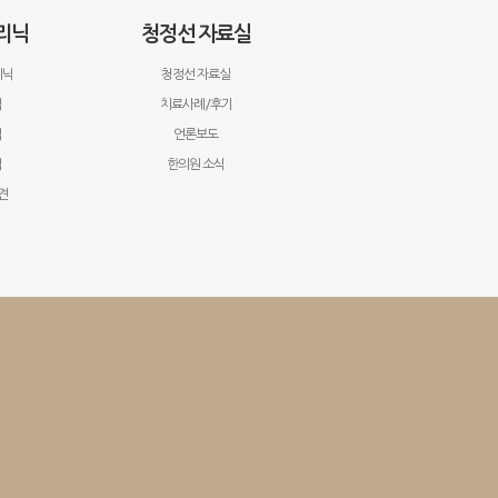
리닉
청정선 자료실
리닉
청정선 자료실
닉
치료사례/후기
닉
언론보도
닉
한의원 소식
견