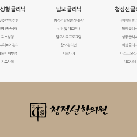
·성형 클리닉
탈모 클리닉
청정선 클
정선 한방성형
청정선 탈모클리닉은?
다이어트 클
한방 전신성형
검진 및 치료안내
불임 클리
피부성형
탈모치료 프로그램
성장 클리
부치료와 관리
탈모 관리법
비염 클리
아토피 피부염
치료사례
디스크·오십
치료사례
치료사례