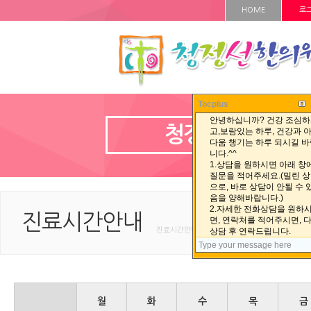
HOME
로
Tocplus
청정선한의원
진료시간안내
진료시간안내 < 청정선한의원 < HOME
월
화
수
목
금