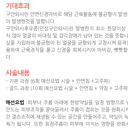
기대효과
구안와사란 안면신경마비로 해당 근육활동에 불균형이 발생
이 발생한것을 말합니다.
구안와사후유증(만성구안와사)란 발병한지 최소 한달이상
치 않아 얼굴의 비대칭 및 감각장애가 남아 있는 것을 뜻합
실을 자입하여 불균형이 된 얼굴을 균형되게 고정시켜 윤곽
용하여 근육경직을 풀고 신경을 회복시키어 마비감, 뻣뻣
다.
시술내용
- 기본 과정 (6회 매선요법 시술 + 안면침 +고주파)
- 골드 과정 (10회 매선요법 시술 + 안면침 + 약침 + 고주파
매선요법
:피부나 주름 아래에 한방약실을 일정 방향으로 
만드는 피부조직을 끌어올려서 주름이 접히는 것을 완화시키
긴 결손조직에 재생될 수 있는 공간을 만들어주고, 약실이 
체가 됩니다. 또한 표정주름이 피부에 미치는 영향을 완화