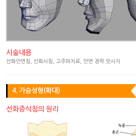
시술내용
선화안면침, 선화사침, 고주파치료, 안면 경락 맛사지
4. 가슴성형(확대)
선화증식침의 원리