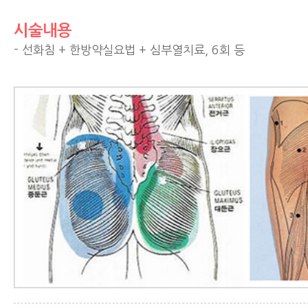
시술내용
- 선화침 + 한방약실요법 + 심부열치료, 6회 등