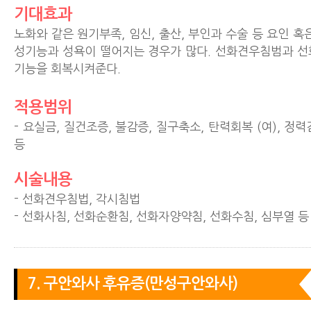
기대효과
노화와 같은 원기부족, 임신, 출산, 부인과 수술 등 요인 혹
성기능과 성욕이 떨어지는 경우가 많다. 선화견우침범과 선
기능을 회복시켜준다.
적용범위
- 요실금, 질건조증, 불감증, 질구축소, 탄력회복 (여), 정력
등
시술내용
- 선화견우침법, 각시침법
- 선화사침, 선화순환침, 선화자양약침, 선화수침, 심부열 등
7. 구안와사 후유증(만성구안와사)