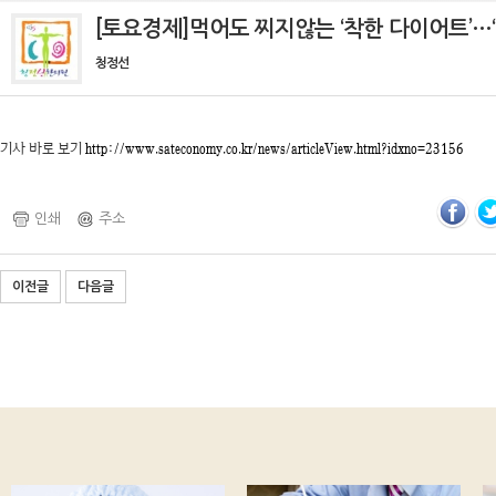
[토요경제]먹어도 찌지않는 ‘착한 다이어트’…‘
청정선
기사 바로 보기
http://www.sateconomy.co.kr/news/articleView.html?idxno=23156
인쇄
주소
이전글
다음글