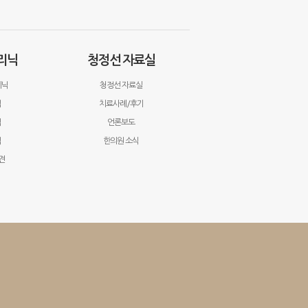
리닉
청정선 자료실
리닉
청정선 자료실
닉
치료사례/후기
닉
언론보도
닉
한의원 소식
견