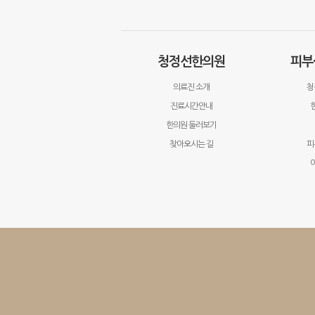
청정선한의원
피부
의료진 소개
청
진료시간안내
한의원 둘러보기
찾아오시는 길
피