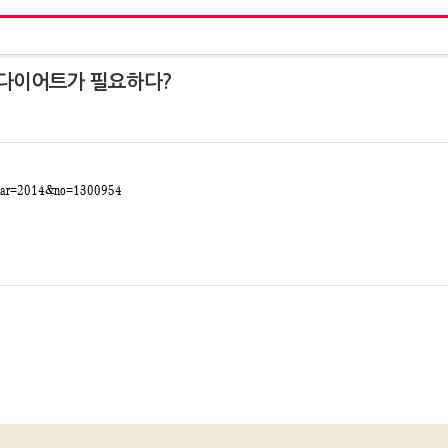
 다이어트가 필요하다?
?year=2014&no=1300954