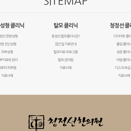
SITEMAP
·성형 클리닉
탈모 클리닉
청정선 클
정선 한방성형
청정선 탈모클리닉은?
다이어트 클
한방 전신성형
검진 및 치료안내
불임 클리
피부성형
탈모치료 프로그램
성장 클리
부치료와 관리
탈모 관리법
비염 클리
아토피 피부염
치료사례
디스크·오십
치료사례
치료사례