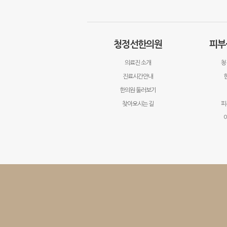
청정선한의원
피부
의료진 소개
청
진료시간안내
한의원 둘러보기
찾아오시는 길
피