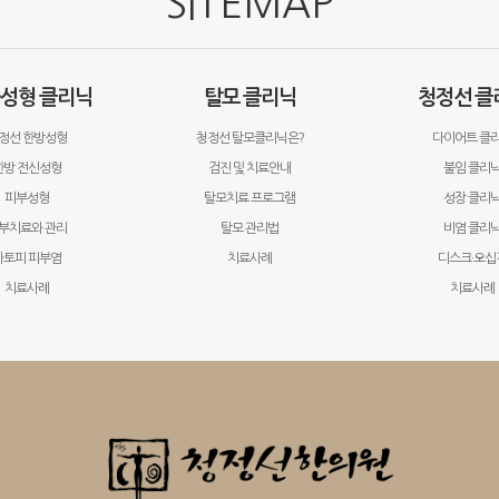
SITEMAP
·성형 클리닉
탈모 클리닉
청정선 클
정선 한방성형
청정선 탈모클리닉은?
다이어트 클
한방 전신성형
검진 및 치료안내
불임 클리
피부성형
탈모치료 프로그램
성장 클리
부치료와 관리
탈모 관리법
비염 클리
아토피 피부염
치료사례
디스크·오십
치료사례
치료사례