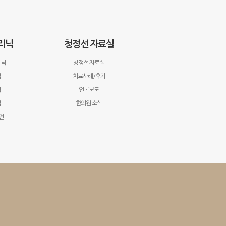
리닉
청정선 자료실
리닉
청정선 자료실
닉
치료사례/후기
닉
언론보도
닉
한의원 소식
견