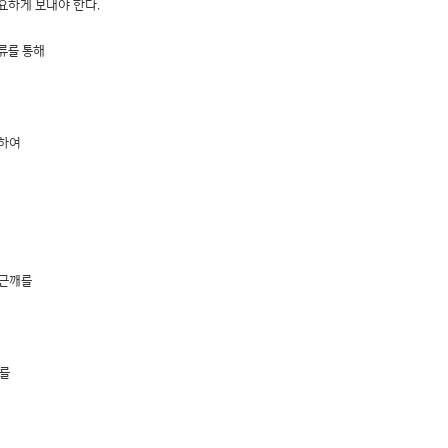
요하게 보내야 한다.
류를 통해
하여
주근깨를
세포를