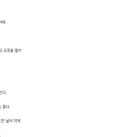
위해
고 모공을 열어
한다.
 좋다.
조한 날씨 덕에
고