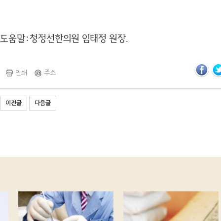
도움말:청정선한의원 임태정 원장.
인쇄
주소
이전글
다음글