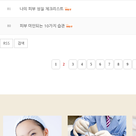
81
나의 피부 성질 체크리스트
80
피부 미인되는 10가지 습관
RSS
검색
1
2
3
4
5
6
7
8
9