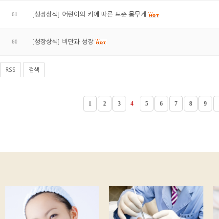
61
[성장상식] 어린이의 키에 따른 표준 몸무게
60
[성장상식] 비만과 성장
RSS
검색
1
2
3
4
5
6
7
8
9