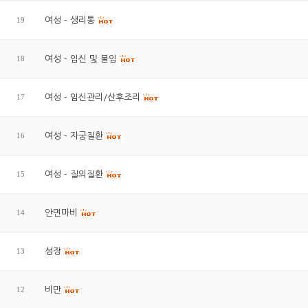
19
여성 - 생리통
18
여성 - 임신 및 불임
17
여성 - 임신관리/산후조리
16
여성 - 자궁질환
15
여성 - 질의질환
14
안면마비
13
성장
12
비만