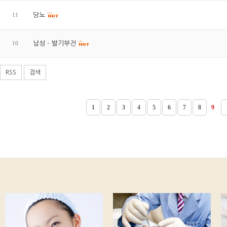
11
당뇨
10
남성 - 발기부전
RSS
검색
1
2
3
4
5
6
7
8
9