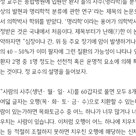
정 교수는 종합병원에 입원한 환자 들의 사주(명리학)를 분
상의 발현과 명리학적 분류에 관한 연구’라는 제목의 논
서 의학박사 학위를 받았다. ‘명리학’이라는 용어가 의학박
정받은 것은 국내에서 처음이다. 제목부터가 난해(?)한 이
약하자면 “심장이나 간, 위 등 주요 장기에 암이 발생하거
의 40～50%가 이미 팔자에 그런 질환의 가능성이 나타나 
환자 2명 중 1명 정도는 선천적 혹은 운명적 요소에 의해
는 것이다. 정 교수의 설명을 들어보자.
“사람의 사주(생년· 월· 일· 시)를 60갑자로 풀면 모두 8
여덟 글자는 오행(목· 화· 토· 금· 수)으로 치환할 수 있는
람이 있는가하면 목화토금수 중 어느 하나가 너무 많거나 너
우치는 사람이 있습니다. 이처럼 오행이 어느 하나에 치우
는 등 적절히 조절하지 못하면 치우친 오행에 해당하는 신