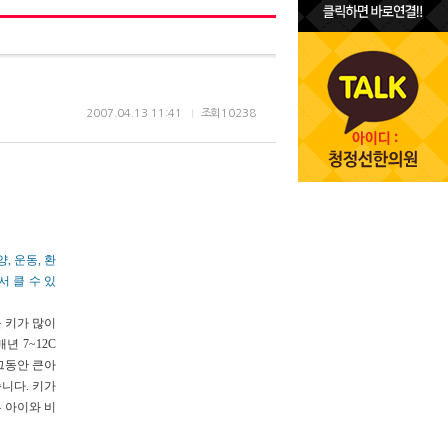
2007.04.13 11:41
조회
10238
, 운동, 환
 클 수 있
 키가 많이
 7~12C
그동안 큰아
니다. 키가
 아이와 비