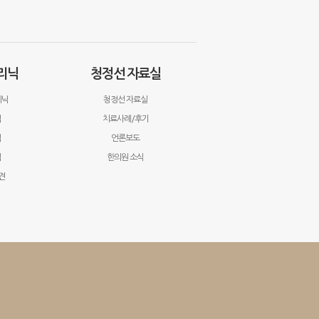
리닉
청정선 자료실
리닉
청정선 자료실
닉
치료사례/후기
닉
언론보도
닉
한의원 소식
견