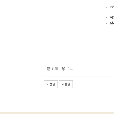
1
여
남
인쇄
주소
이전글
다음글