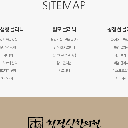
SITEMAP
·성형 클리닉
탈모 클리닉
청정선 클
정선 한방성형
청정선 탈모클리닉은?
다이어트 클
한방 전신성형
검진 및 치료안내
불임 클리
피부성형
탈모치료 프로그램
성장 클리
부치료와 관리
탈모 관리법
비염 클리
아토피 피부염
치료사례
디스크·오십
치료사례
치료사례