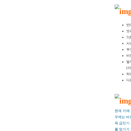
반
또
1
사
부
비
발
(
허
다
현재 키에
우에는 바로
육 급진기
를 얻기가