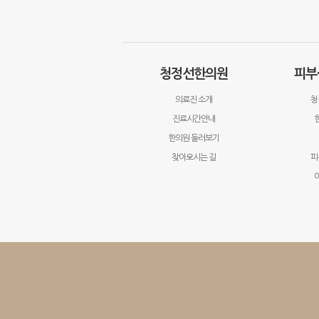
청정선한의원
피부
의료진 소개
청
진료시간안내
한의원 둘러보기
찾아오시는 길
피