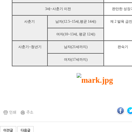
3세~사춘기 이전
완만한 성장
사춘기
남자(12.5~15세,평균 14세)
제 2 발육 급
여자(10~13세, 평균 12세)
사춘기~청년기
남자(21세까지)
완숙기
여자(17세까지)
인쇄
주소
이전글
다음글